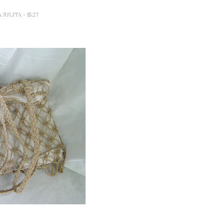
A JULITA
- 15.27