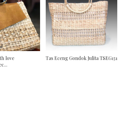
h love
Tas Eceng Gondok Julita TSEG131
c...